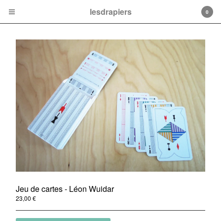
lesdrapiers
0
Cart
0
€
0,00
Products
Contact
Back to Site
Jeu de cartes - Léon Wuidar
Powered by Big Cartel
23,00
€